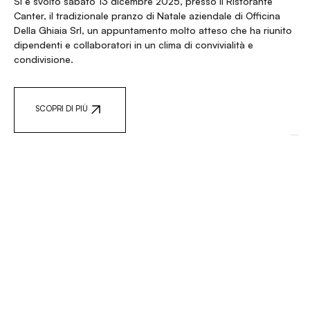
Si è svolto sabato 13 dicembre 2025, presso il Ristorante
Canter, il tradizionale pranzo di Natale aziendale di Officina
Della Ghiaia Srl, un appuntamento molto atteso che ha riunito
dipendenti e collaboratori in un clima di convivialità e
condivisione.
SCOPRI DI PIÙ
I NOSTRI NUMERI
450k
750k
700k