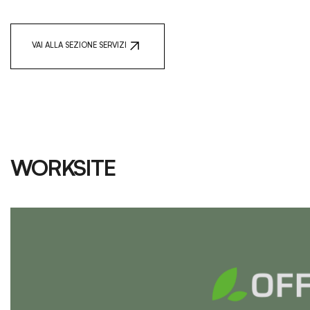
reti fognarie ai sottoservizi, fino a pavimentazioni e
riqualificazioni. Un approccio completo che unisce ingegneria,
sostenibilità e know-how operativo.
VAI ALLA SEZIONE SERVIZI
WORKSITE